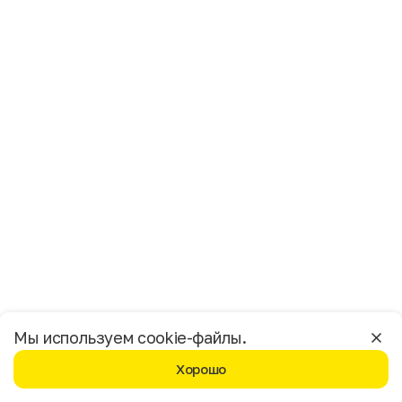
Имя
Фамилия
E-mail
Пол
Мужской
Женский
Согласие на получение чеков по электронной почте
Москва
Мы используем cookie-файлы.
Хорошо