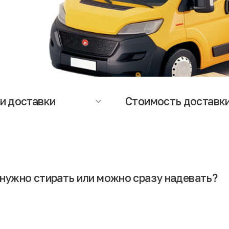
и доставки
Стоимость доставк
оставки зависят от региона и
Стоимость доставки рассчитыв
яют от 1 до 5 дней. Точную
индивидуально в зависимости о
ацию о сроках и стоимости
габаритов и веса посылки. Стои
и Вы можете уточнить у
доставки клиент (получатель)
еров служб доставки или
оплачивает при оформлении зак
ет-магазина.
нужно стирать или можно сразу надевать?
этом нет ничего страшного. Но желательно сначала вещи постирать и п
рующая обработка.
еконд-хенде, беспокоясь о безопасности вещей. Гарантом чистоты вы
ся из европейских стран, где производственные процессы реализуютс