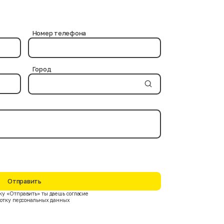
и используются проверенные химические средства, не
ов. Современные дезинфицирующие вещества и
Номер телефона
Город
Отправить
у «Отправить» ты даешь согласие
ботку персональных данных