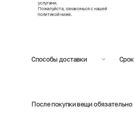
услугами.
Пожалуйста, ознакомься с нашей
политикой ниже.
Способы доставки
Срок
Осуществляется компанией СДЭК (при
Сроки д
заказе необходимо указать ближайший
составл
адрес пункта выдачи заказов). При
информ
получении заказа Вам понадобится
доставк
паспорт.
Обращаем Ваше внимание, что
менедж
доставка исключает возможность
интерн
примерки и частичной оплаты заказа.
После покупки вещи обязательно 
Если Вы сразу наденете обновку после покупки, то в 
говорит о том, что выполнена тщательная дезинфици
Некоторые люди остерегаются совершать покупки в с
обработки. Также стоит отметить, что вещи привозят