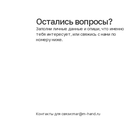
показателями безопасности и другими важными крит
Вредно ли носить одежду после химической обработки
приносящие никакого вреда здоровью человека. Анти
воздействие повышенных температурных режимов уни
Остались вопросы?
Заполни личные данные и опиши, что именно
тебя интересует, или свяжись с нами по
номеру ниже.
Контакты для связи:
mar@m-hand.ru