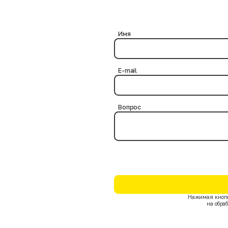
ериями.
? Нет, это абсолютно безопасно, так как в процессе дезинфекции нам
бактериальная обработка выполняется на протяжении нескольких час
чтожают возможные инфекции и паразитов на товарных позициях.
Имя
E-mail
Вопрос
Нажимая кнопк
на обра