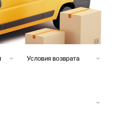
и
Условия возврата
ается
На данный момент возможность
т
оформления возврата, не
мость
предусмотрена. При возникновении
вопросов по качеству товара,
аза.
обращайтесь в службу поддержки.
роутюжить. Наличие сильного специфичного запаха
ступает факт проведения антибактериальной
я в строгом соответствии с действующими