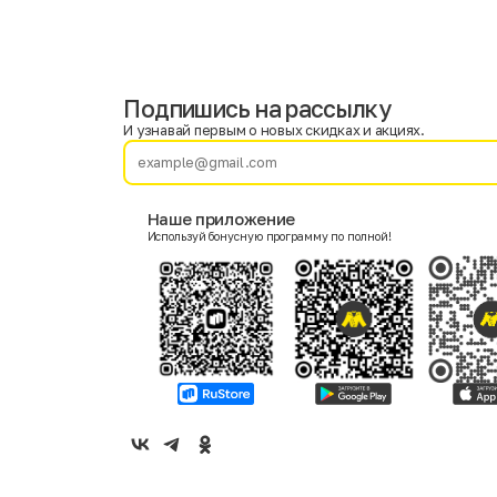
Подпишись на рассылку
Имя
Фамилия
И узнавай первым о новых скидках и акциях.
E-mail
Наше приложение
Используй бонусную программу по полной!
Пол
Мужской
Женский
Согласие на получение чеков по электронной почте