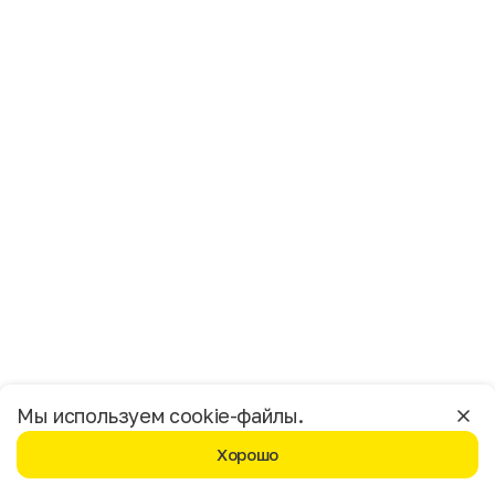
Имя
Фамилия
E-mail
Пол
Мужской
Женский
Согласие на получение чеков по электронной почте
Москва
Мы используем cookie-файлы.
Хорошо