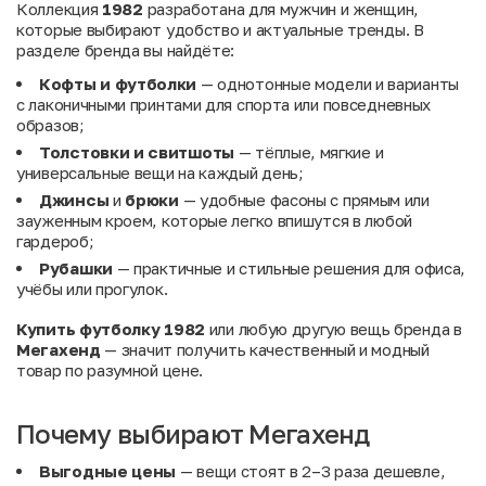
Коллекция
1982
разработана для мужчин и женщин,
которые выбирают удобство и актуальные тренды. В
разделе бренда вы найдёте:
Кофты и футболки
— однотонные модели и варианты
с лаконичными принтами для спорта или повседневных
образов;
Толстовки и свитшоты
— тёплые, мягкие и
универсальные вещи на каждый день;
Джинсы
и
брюки
— удобные фасоны с прямым или
зауженным кроем, которые легко впишутся в любой
гардероб;
Рубашки
— практичные и стильные решения для офиса,
учёбы или прогулок.
Купить футболку 1982
или любую другую вещь бренда в
Мегахенд
— значит получить качественный и модный
товар по разумной цене.
Почему выбирают Мегахенд
Выгодные цены
— вещи стоят в 2–3 раза дешевле,