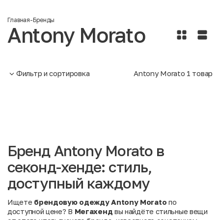
Главная
-
Бренды
Antony Morato
Фильтр и сортировка
Antony Morato
1
товар
Бренд Antony Morato в
секонд-хенде: стиль,
доступный каждому
Ищете
брендовую одежду Antony Morato
по
доступной цене? В
Мегахенд
вы найдёте стильные вещи