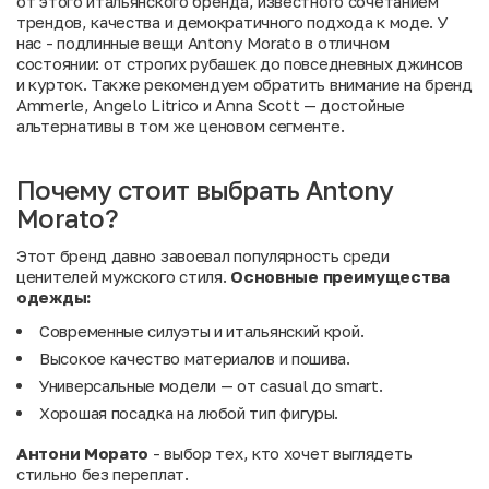
от этого итальянского бренда, известного сочетанием
трендов, качества и демократичного подхода к моде. У
нас - подлинные вещи Antony Morato в отличном
состоянии: от строгих рубашек до повседневных джинсов
и курток. Также рекомендуем обратить внимание на
бренд
Ammerle
,
Angelo Litrico
и
Anna Scott
— достойные
альтернативы в том же ценовом сегменте.
Почему стоит выбрать Antony
Morato?
Этот бренд давно завоевал популярность среди
ценителей мужского стиля.
Основные преимущества
одежды:
Современные силуэты и итальянский крой.
Высокое качество материалов и пошива.
Универсальные модели — от casual до smart.
Хорошая посадка на любой тип фигуры.
Антони Морато
- выбор тех, кто хочет выглядеть
стильно без переплат.