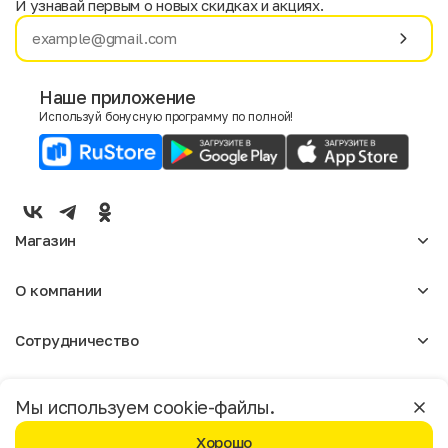
И узнавай первым о новых скидках и акциях.
Имя
Фамилия
Наше приложение
Используй бонусную программу по полной!
E-mail
Пол
Мужской
Женский
Магазин
Согласие на получение чеков по электронной почте
Женское
О компании
Мужское
Аксессуары
О нас
Детское
Сотрудничество
Отзывы
Блог
Оптовикам
Вакансии
Помощь
Москва
Арендодателям
Магазины
Мы используем cookie-файлы.
Реклама
Доставка и оплата
Бонусная программа
Хорошо
Условия возврата
Условия пользования
Политика конфиденциальности