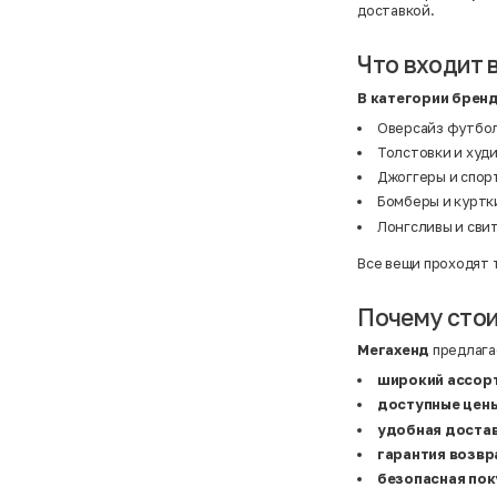
Atelier
31,5 (20 см)
доставкой.
Avalanche
34 (21,5 см)
AX Paris
3-5 лет
BALDESARINI
36
Что входит 
BALLY
36,5
Banana Republic
37
В категории брен
Barrel
37,5
Basefield
38
Оверсайз футболк
B&C Collection
38,5
Толстовки и худи
Beck & Hersey
39
Bench
39,5
Джоггеры и спор
Benetton
3XL
Бомберы и куртки
Ben Sherman
3XL
Bershka
3XL
Лонгсливы и свит
Bexleys
3XS
Bexleys
40
Все вещи проходят 
BF
41
BF
42
Bivolino
43
Почему стои
Black Forest
44
Blind Date
44,5
Мегахенд
предлагае
Bogner
45
Bonita
46
широкий ассор
Boohoo
48+
доступные цен
Brax
4XL
British Knights
4XL
удобная достав
Bruno Banani
4XL
гарантия возвр
Buena Vista
5-7 лет
Bugatti
5XL
безопасная пок
Burberry
5XL