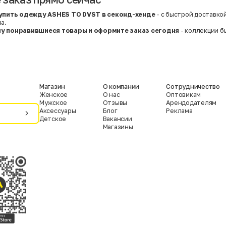
упить одежду ASHES TO DVST в секонд-хенде
- с быстрой доставко
а.
ну понравившиеся товары и оформите заказ сегодня
- коллекции б
Магазин
О компании
Сотрудничество
Женское
О нас
Оптовикам
Мужское
Отзывы
Арендодателям
Аксессуары
Блог
Реклама
Детское
Вакансии
Магазины