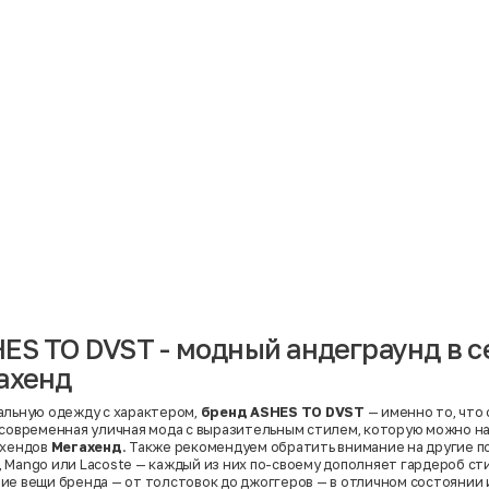
Материал
Акрил
Ангора
Ацетат
Бамбук
Бархат
Вельвет
Вискоза
Вискоза | Нейлон
Вискоза | Полиэстер
й
Вискоза | Полиэстер | Хлопок
Вискоза | Эластан
ES TO DVST - модный андеграунд в с
Искусственная замша
ный
Кашемир
ахенд
Кашемир | Нейлон
й
Кашемир | Хлопок
Кашемир | Шерсть
альную одежду с характером,
бренд ASHES TO DVST
— именно то, что
Лён
 современная уличная мода с выразительным стилем, которую можно н
й
Модал
-хендов
Мегахенд
. Также рекомендуем обратить внимание на другие 
Натуральная замша
,
Mango
или
Lacoste
— каждый из них по-своему дополняет гардероб ст
Натуральная кожа
ие вещи бренда — от толстовок до джоггеров — в отличном состоянии 