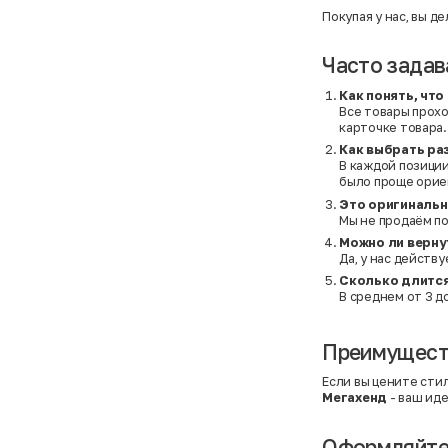
C&A
5XL
Покупая у нас, вы д
Calvin Klein
62 см (3 мес.)
Camel Active
68 см (6 мес.)
Camp David
6-9 мес.
Часто зада
Caprice
6XL
Carhartt
6XL
Как понять, чт
Carlo Colucci
6XL
Все товары прохо
Cavori
80 см (12 мес.)
карточке товара.
Champion
8-10 лет
Chloe
86 см (18 мес.)
Как выбрать ра
Christian Berg
9-18 мес.
В каждой позиции
Ciao
98 см (3 года)
было проще орие
CityLine
L
Это оригинальн
Claudio Conti
L
Мы не продаём по
CLOCKHAUSE
L/XL
&Co
L/XL
Можно ли верну
COLORUS
M
Да, у нас действ
Columbia
M
Сколько длитс
Converse
One size
В среднем от 3 д
COOP
S
COS
S
CRAFT
S/M
Crafted
XL
Преимуществ
Crane
XL
crivit
XS
Если вы цените сти
Crocs
XS
Мегахенд
- ваш иде
Daniel Grahame
XS
Dare2b
XS/S
David Jones
XXL
Оформляйте 