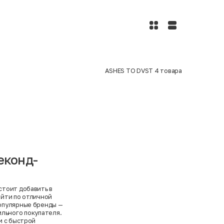
ASHES TO DVST
4
товара
еконд-
 стоит добавить в
айти по отличной
популярные бренды —
ильного покупателя.
и с быстрой