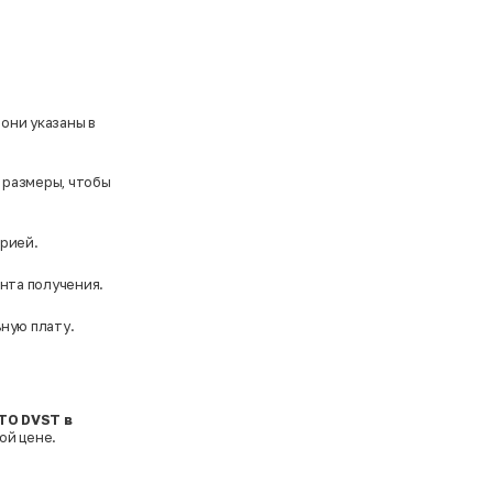
они указаны в
 размеры, чтобы
орией.
ента получения.
ьную плату.
TO DVST в
ой цене.