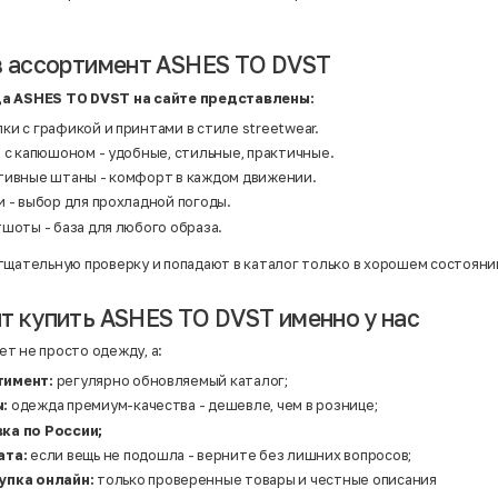
Нейлон
Полиэстер
Полиэстер | Спандекс
Полиэстер | Хлопок
в ассортимент ASHES TO DVST
Полиэстер | Экокожа
Полиэстер | Эластан
да ASHES TO DVST на сайте представлены:
Сатин
Твид
и с графикой и принтами в стиле streetwear.
Хлопок
 с капюшоном - удобные, стильные, практичные.
Хлопок | Эластан
Шёлк
тивные штаны - комфорт в каждом движении.
Шёлк | Шерсть
 - выбор для прохладной погоды.
Шерсть
Экокожа
шоты - база для любого образа.
Эластан
тщательную проверку и попадают в каталог только в хорошем состояни
т купить ASHES TO DVST именно у нас
т не просто одежду, а:
тимент:
регулярно обновляемый каталог;
ы:
одежда премиум-качества - дешевле, чем в рознице;
ка по России;
ата:
если вещь не подошла - верните без лишних вопросов;
упка онлайн:
только проверенные товары и честные описания