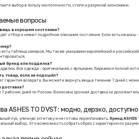
елаете выбор в пользу экологичности, стиля и разумной экономики.
ваемые вопросы
о вещь в хорошем состоянии?
дят отбор и имеют подробное описание состояния. Если есть нюансы - 
змер?
 есть таблица замеров. Мы также указываем европейский и российский
нтироваться.
ый бренд или подделка?
дделки. Вся одежда - оригинальная, с ярлыками, бирками и полной ист
ть товар, если не подошёл?
ует гарантия возврата. Вы можете вернуть вещь в течение 7 дней с мом
я доставка?
о 7 рабочих дней по России. Возможна срочная доставка за дополнител
а ASHES TO DVST: модно, дерзко, доступно
льный лук, уличную эстетику и не готовы переплачивать,
бренд ASHES 
альный выбор. Это возможность собрать образ с характером по разумн
заказ прямо сейчас