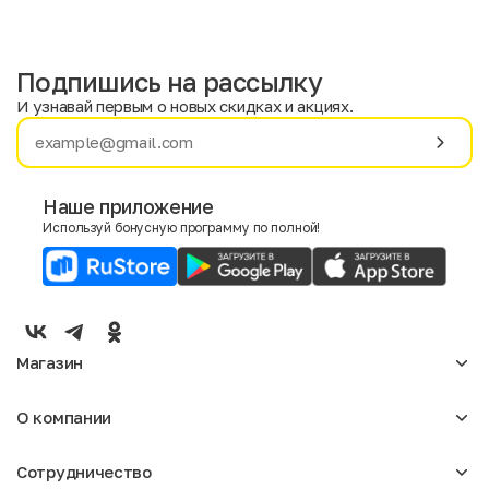
Подпишись на рассылку
И узнавай первым о новых скидках и акциях.
Имя
Фамилия
Наше приложение
Используй бонусную программу по полной!
E-mail
Пол
Мужской
Женский
Магазин
Согласие на получение чеков по электронной почте
Женское
О компании
Мужское
Аксессуары
О нас
Детское
Сотрудничество
Отзывы