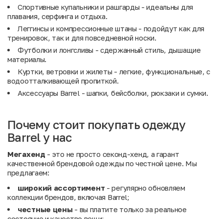
Спортивные купальники и рашгарды - идеальны для
плавания, серфинга и отдыха.
Леггинсы и компрессионные штаны - подойдут как для
тренировок, так и для повседневной носки.
Футболки и лонгсливы - сдержанный стиль, дышащие
материалы.
Куртки, ветровки и жилеты - легкие, функциональные, с
водоотталкивающей пропиткой.
Аксессуары Barrel - шапки, бейсболки, рюкзаки и сумки.
Почему стоит покупать одежду
Barrel у нас
Мегахенд
- это не просто секонд-хенд, а гарант
качественной брендовой одежды по честной цене. Мы
предлагаем:
широкий ассортимент
- регулярно обновляем
коллекции брендов, включая Barrel;
честные цены
- вы платите только за реальное
состояние и качество вещи;