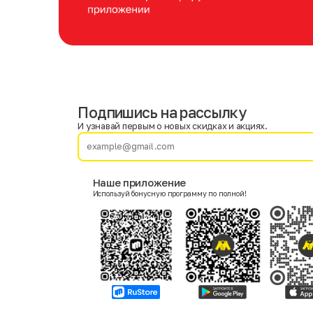
Подпишись на рассылку
Имя
Фамилия
И узнавай первым о новых скидках и акциях.
E-mail
Наше приложение
Используй бонусную программу по полной!
Пол
Мужской
Женский
Согласие на получение чеков по электронной почте