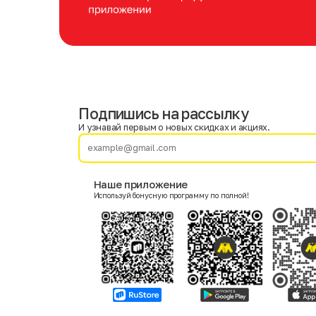
Подпишись на рассылку
Имя
Фамилия
И узнавай первым о новых скидках и акциях.
E-mail
Наше приложение
Используй бонусную программу по полной!
Пол
Мужской
Женский
Согласие на получение чеков по электронной почте