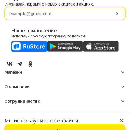
И узнавай первым о новых скидках и акциях.
Имя
Фамилия
Наше приложение
Используй бонусную программу по полной!
E-mail
Пол
Мужской
Женский
Магазин
Согласие на получение чеков по электронной почте
Женское
О компании
Мужское
Аксессуары
О нас
Детское
Сотрудничество
Отзывы
Блог
Оптовикам
Вакансии
Помощь
Москва
Арендодателям
Магазины
Мы используем cookie-файлы.
Реклама
Доставка и оплата
Бонусная программа