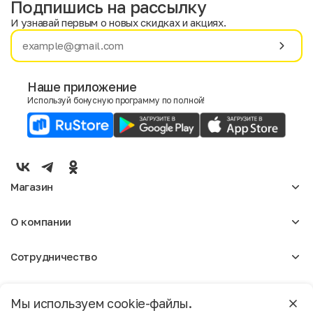
Подпишись на рассылку
И узнавай первым о новых скидках и акциях.
Имя
Фамилия
Наше приложение
Используй бонусную программу по полной!
E-mail
Пол
Мужской
Женский
Магазин
Согласие на получение чеков по электронной почте
Женское
О компании
Мужское
Аксессуары
О нас
Детское
Сотрудничество
Отзывы
Блог
Оптовикам
Вакансии
Помощь
Москва
Арендодателям
Магазины
Мы используем cookie-файлы.
Реклама