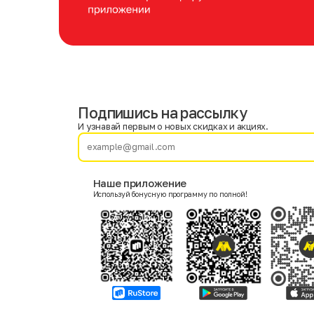
Подпишись на рассылку
Имя
Фамилия
И узнавай первым о новых скидках и акциях.
E-mail
Наше приложение
Используй бонусную программу по полной!
Пол
Мужской
Женский
Согласие на получение чеков по электронной почте