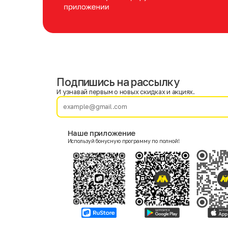
Подпишись на рассылку
Имя
Фамилия
И узнавай первым о новых скидках и акциях.
E-mail
Наше приложение
Используй бонусную программу по полной!
Пол
Мужской
Женский
Согласие на получение чеков по электронной почте