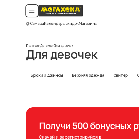
Условия пользования
Политика конфиденциальности
Смотреть все даты
©️ Мегахенд 2026. Все права защищены.
Самара
Календарь скидок
Магазины
Москва
Главная
-
Детское
-
Для девочек
Для девочек
Брюки и джинсы
Верхняя одежда
Свитер