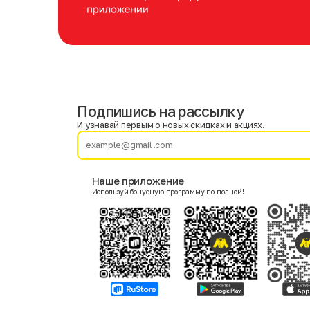
Подпишись на рассылку
Имя
Фамилия
И узнавай первым о новых скидках и акциях.
E-mail
Наше приложение
Используй бонусную программу по полной!
Пол
Мужской
Женский
Согласие на получение чеков по электронной почте